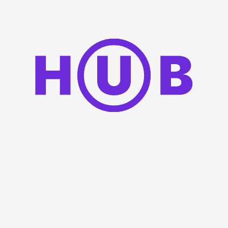
(Vila Real)
Instituto Politécnico de Bragança
(Bragança)
+
−